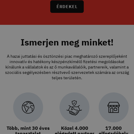
ÉRDEKEL
Ismerjen meg minket!
A hazai juttatási és ösztönzési piac meghatározó szereplőjeként
innovatív és hatékony készpénzkímélő fizetési megoldásokat
kínálunk a vállalatok és az ő munkavállalóik, partnereik, valamint a
szociális segélyezésben résztvevő szervezetek számára az ország
teljes területén.
Több, mint 30 éves
Közel 4.000
17.000
tapasztalat
elégedett partner
elfogadóhely