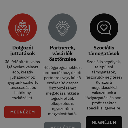
Dolgozói
Partnerek,
Szociális
juttatások
vásárlók
támogatások
ösztönzése
Jól felépített, valós
Szociális segélyek,
igényekre választ
települési
Hűségprogramokhoz,
adó, kreatív
támogatások,
promóciókhoz, üzleti
juttatásokhoz
rászorulók segítése?
partnerek vagy külső
nyújtunk szakértő
Korszerű
értékesítő csapat
tanácsadást és
megoldásokkal
ösztönzéséhez
hatékony
válaszolunk a
megoldásainkkal a
eszközöket.
közigazgatási és non-
legsokrétűbb
profit szektor
elképzelés is
speciális igényeire.
egyszerűen
MEGNÉZEM
megvalósítható.
MEGNÉZEM