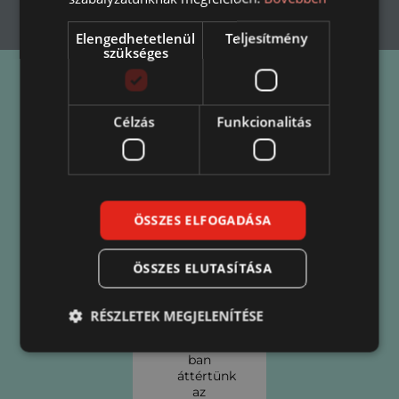
Elengedhetetlenül
Teljesítmény
szükséges
Célzás
Funkcionalitás
Ügyfeleink mondták
ÖSSZES ELFOGADÁSA
“Az év
végi
ajándékozás
ÖSSZES ELUTASÍTÁSA
korábban
ajándékcsomag
formájában
RÉSZLETEK MEGJELENÍTÉSE
történt.
2020-
ban
áttértünk
az