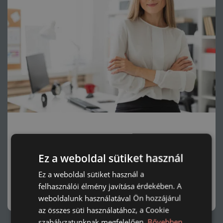
Dolgozói juttatások
Ez a weboldal sütiket használ
Munkaerőmegtartó és lojalitás növelő megoldásaink.
Ez a weboldal sütiket használ a
felhasználói élmény javítása érdekében. A
ÉRDEKEL
weboldalunk használatával Ön hozzájárul
az összes süti használatához, a Cookie
szabályzatunknak megfelelően.
Bővebben